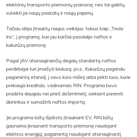
elektrinių transporto priemonių pramonę, nes tai galėtų
suteikti jai naujų paskatų ir naujų pajamų.
Tačiau idėja įtrauktų naujus veikėjus, tokius kaip „Tesla
Inc“, į programą, kuri jau karčiai pasidalijo naftos ir
kukurūzų pramonę.
Pagal JAV atsinaujinančių degalų standartą naftos
perdirbėjai turi įmaišyti biokurą, pvz., Kukurūzų pagrindu
pagamintą etanolį, į savo kuro mišinį arba pirkti tuos, kurie
prekiauja kreditais, vadinamais RIN. Programa buvo
pradėta daugiau nei prieš dešimtmetį, siekiant paremti
ūkininkus ir sumažinti naftos importą.
Jei programa būtų išplėsta įtraukiant EV, RIN būtų
gaunama įkraunant transporto priemonę naudojant
elektros energiją, pagamintą naudojant atsinaujinantį