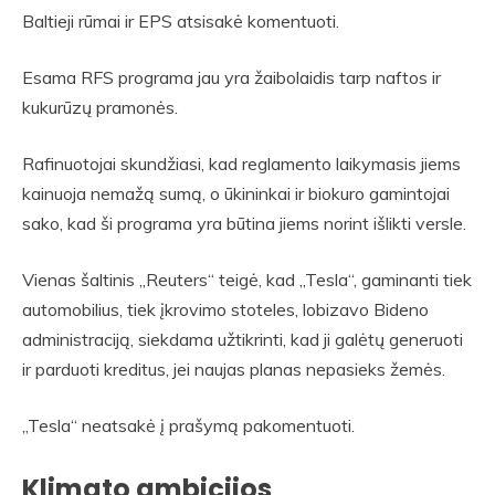
Baltieji rūmai ir EPS atsisakė komentuoti.
Esama RFS programa jau yra žaibolaidis tarp naftos ir
kukurūzų pramonės.
Rafinuotojai skundžiasi, kad reglamento laikymasis jiems
kainuoja nemažą sumą, o ūkininkai ir biokuro gamintojai
sako, kad ši programa yra būtina jiems norint išlikti versle.
Vienas šaltinis „Reuters“ teigė, kad „Tesla“, gaminanti tiek
automobilius, tiek įkrovimo stoteles, lobizavo Bideno
administraciją, siekdama užtikrinti, kad ji galėtų generuoti
ir parduoti kreditus, jei naujas planas nepasieks žemės.
„Tesla“ neatsakė į prašymą pakomentuoti.
Klimato ambicijos