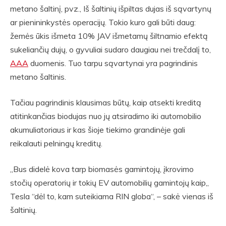
metano šaltinį, pvz., Iš šaltinių išpiltas dujas iš sąvartynų
ar pienininkystės operacijų. Tokio kuro gali būti daug:
žemės ūkis išmeta 10% JAV išmetamų šiltnamio efektą
sukeliančių dujų, o gyvuliai sudaro daugiau nei trečdalį to,
AAA
duomenis. Tuo tarpu sąvartynai yra pagrindinis
metano šaltinis.
Tačiau pagrindinis klausimas būtų, kaip atsekti kreditą
atitinkančias biodujas nuo jų atsiradimo iki automobilio
akumuliatoriaus ir kas šioje tiekimo grandinėje gali
reikalauti pelningų kreditų.
„Bus didelė kova tarp biomasės gamintojų, įkrovimo
stočių operatorių ir tokių EV automobilių gamintojų kaip„
Tesla “dėl to, kam suteikiama RIN globa“, – sakė vienas iš
šaltinių.