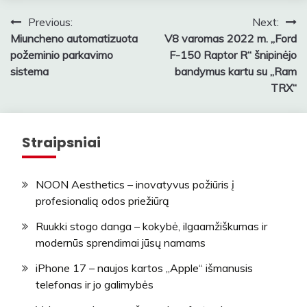
Navigacija
Previous:
Next:
Miuncheno automatizuota
V8 varomas 2022 m. „Ford
tarp
požeminio parkavimo
F-150 Raptor R“ šnipinėjo
įrašų
sistema
bandymus kartu su „Ram
TRX“
Straipsniai
NOON Aesthetics – inovatyvus požiūris į
profesionalią odos priežiūrą
Ruukki stogo danga – kokybė, ilgaamžiškumas ir
modernūs sprendimai jūsų namams
iPhone 17 – naujos kartos „Apple“ išmanusis
telefonas ir jo galimybės