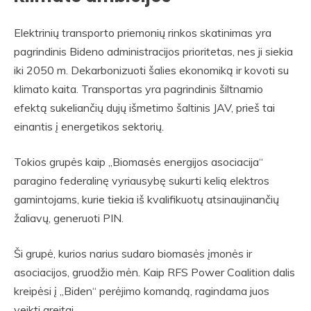
Elektrinių transporto priemonių rinkos skatinimas yra
pagrindinis Bideno administracijos prioritetas, nes ji siekia
iki 2050 m. Dekarbonizuoti šalies ekonomiką ir kovoti su
klimato kaita. Transportas yra pagrindinis šiltnamio
efektą sukeliančių dujų išmetimo šaltinis JAV, prieš tai
einantis į energetikos sektorių.
Tokios grupės kaip „Biomasės energijos asociacija“
paragino federalinę vyriausybę sukurti kelią elektros
gamintojams, kurie tiekia iš kvalifikuotų atsinaujinančių
žaliavų, generuoti PIN.
Ši grupė, kurios narius sudaro biomasės įmonės ir
asociacijos, gruodžio mėn. Kaip RFS Power Coalition dalis
kreipėsi į „Biden“ perėjimo komandą, ragindama juos
veikti greitai.