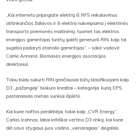
„Kai internetu prijungiate elektrą iš RFS reikalavimus
atitinkančios žaliavos ir ši elektra nukreipiama į elektrinės
transporto priemonės maitinimą, tuomet tas elektros
energijos gamintojas turėtų galėti generuoti RIN, kaip tai
sugeba padaryti etanolio gamintojas“, – sakė vadovė
Carrie Annand. Biomasės energijos asociacijos
direktorius.
Tokiu būdu sukurti RIN greičiausiai būtų klasifikuojami kaip
D3 „pažangieji“ biokuro kreditai – kategorija, kurią EPS
pastaraisiais metais sunkiai išplėtė.
Kai kurie naftos perdirbėjai, tokie kaip „CVR Energy“,
Carlas Icahnas, labai kritiškai vertino D3 rinką, kai kurie
dėl savo stygiaus juos vadino „vienaragiais“ degalais.