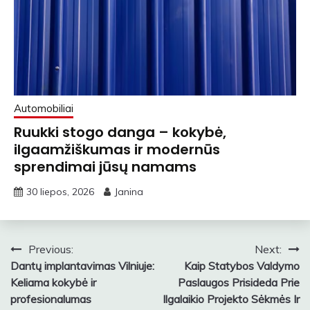
Automobiliai
Ruukki stogo danga – kokybė,
ilgaamžiškumas ir modernūs
sprendimai jūsų namams
30 liepos, 2026
Janina
Navigacija
Previous:
Next:
Dantų implantavimas Vilniuje:
Kaip Statybos Valdymo
tarp
Keliama kokybė ir
Paslaugos Prisideda Prie
įrašų
profesionalumas
Ilgalaikio Projekto Sėkmės Ir