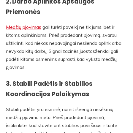
2.
Darbo Aplinkos Apsaugos
Priemonės
Medžių pjovimas
gali turėti poveikį ne tik jums, bet ir
kitoms aplinkiniams. Prieš pradedant pjovimą, svarbu
užtikrinti, kad niekas nepavojingai nesilenda aplink arba
nevykdo kitų darbų. Signalizacinės juostosženklai gali
padėti kitoms asmenims suprasti, kad vyksta medžių
pjovimas.
3.
Stabili Padėtis ir Stabilios
Koordinacijos Palaikymas
Stabili padėtis yra esminė, norint išvengti nesėkmių
medžių pjovimo metu. Prieš pradedant pjovimą,
įsitikinkite, kad stovite ant stabilios paviršiaus ir turite