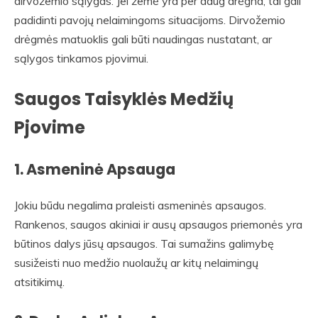
dirvožemio sąlygas. Jei žemė yra per daug drėgna, tai gali
padidinti pavojų nelaimingoms situacijoms. Dirvožemio
drėgmės matuoklis gali būti naudingas nustatant, ar
sąlygos tinkamos pjovimui.
Saugos Taisyklės Medžių
Pjovime
1.
Asmeninė Apsauga
Jokiu būdu negalima praleisti asmeninės apsaugos.
Rankenos, saugos akiniai ir ausų apsaugos priemonės yra
būtinos dalys jūsų apsaugos. Tai sumažins galimybę
susižeisti nuo medžio nuolaužų ar kitų nelaimingų
atsitikimų.