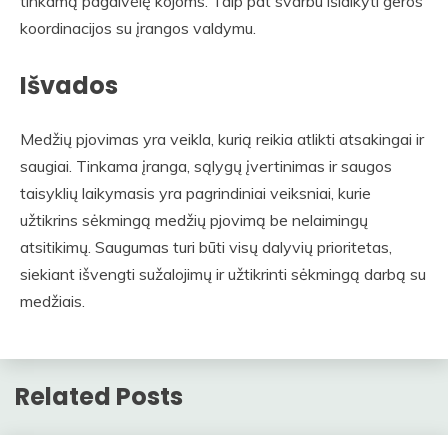
tinkamą pagalvėlę kojoms. Taip pat svarbu išlaikyti geros
koordinacijos su įrangos valdymu.
Išvados
Medžių pjovimas yra veikla, kurią reikia atlikti atsakingai ir
saugiai. Tinkama įranga, sąlygų įvertinimas ir saugos
taisyklių laikymasis yra pagrindiniai veiksniai, kurie
užtikrins sėkmingą medžių pjovimą be nelaimingų
atsitikimų. Saugumas turi būti visų dalyvių prioritetas,
siekiant išvengti sužalojimų ir užtikrinti sėkmingą darbą su
medžiais.
Related Posts