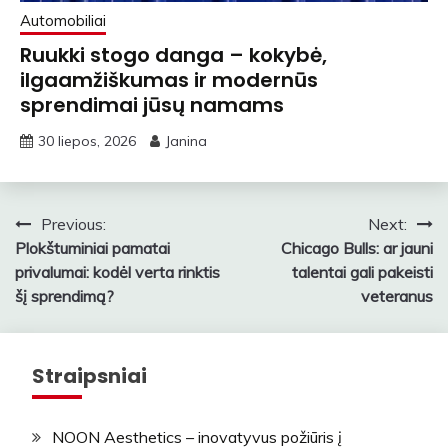
Automobiliai
Ruukki stogo danga – kokybė,
ilgaamžiškumas ir modernūs
sprendimai jūsų namams
30 liepos, 2026
Janina
Navigacija
Previous:
Next:
Plokštuminiai pamatai
Chicago Bulls: ar jauni
tarp
privalumai: kodėl verta rinktis
talentai gali pakeisti
įrašų
šį sprendimą?
veteranus
Straipsniai
NOON Aesthetics – inovatyvus požiūris į