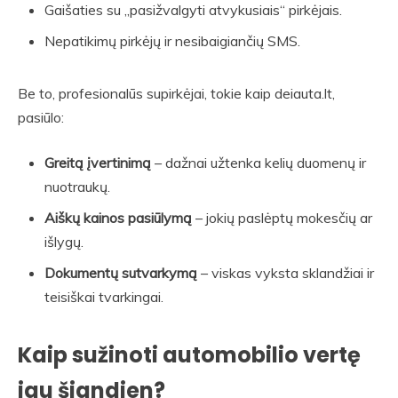
Gaišaties su „pasižvalgyti atvykusiais“ pirkėjais.
Nepatikimų pirkėjų ir nesibaigiančių SMS.
Be to, profesionalūs supirkėjai, tokie kaip deiauta.lt,
pasiūlo:
Greitą įvertinimą
– dažnai užtenka kelių duomenų ir
nuotraukų.
Aiškų kainos pasiūlymą
– jokių paslėptų mokesčių ar
išlygų.
Dokumentų sutvarkymą
– viskas vyksta sklandžiai ir
teisiškai tvarkingai.
Kaip sužinoti automobilio vertę
jau šiandien?