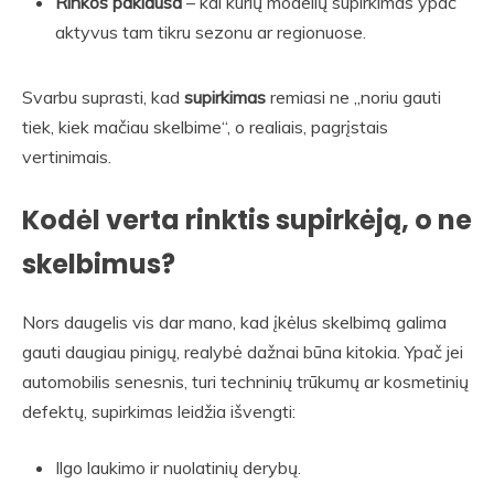
Rinkos paklausa
– kai kurių modelių supirkimas ypač
aktyvus tam tikru sezonu ar regionuose.
Svarbu suprasti, kad
supirkimas
remiasi ne „noriu gauti
tiek, kiek mačiau skelbime“, o realiais, pagrįstais
vertinimais.
Kodėl verta rinktis supirkėją, o ne
skelbimus?
Nors daugelis vis dar mano, kad įkėlus skelbimą galima
gauti daugiau pinigų, realybė dažnai būna kitokia. Ypač jei
automobilis senesnis, turi techninių trūkumų ar kosmetinių
defektų, supirkimas leidžia išvengti:
Ilgo laukimo ir nuolatinių derybų.