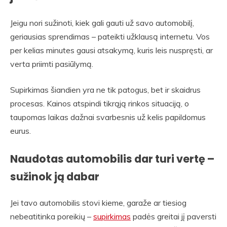
Jeigu nori sužinoti, kiek gali gauti už savo automobilį,
geriausias sprendimas – pateikti užklausą internetu. Vos
per kelias minutes gausi atsakymą, kuris leis nuspręsti, ar
verta priimti pasiūlymą.
Supirkimas šiandien yra ne tik patogus, bet ir skaidrus
procesas. Kainos atspindi tikrąją rinkos situaciją, o
taupomas laikas dažnai svarbesnis už kelis papildomus
eurus.
Naudotas automobilis dar turi vertę –
sužinok ją dabar
Jei tavo automobilis stovi kieme, garaže ar tiesiog
nebeatitinka poreikių –
supirkimas
padės greitai jį paversti