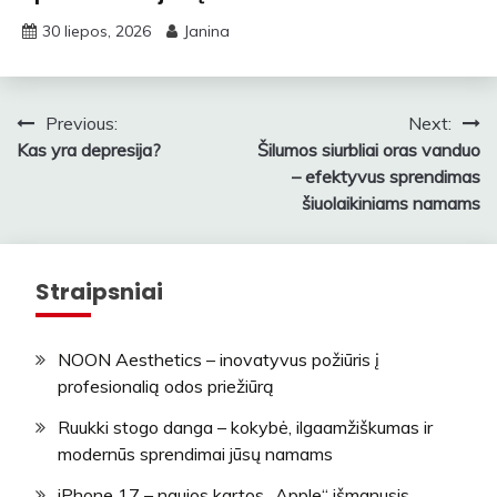
30 liepos, 2026
Janina
Navigacija
Previous:
Next:
Kas yra depresija?
Šilumos siurbliai oras vanduo
tarp
– efektyvus sprendimas
įrašų
šiuolaikiniams namams
Straipsniai
NOON Aesthetics – inovatyvus požiūris į
profesionalią odos priežiūrą
Ruukki stogo danga – kokybė, ilgaamžiškumas ir
modernūs sprendimai jūsų namams
iPhone 17 – naujos kartos „Apple“ išmanusis