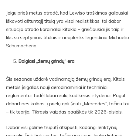
Jeigu prieš metus atrodė, kad Lewiso troškimas galiausiai
iškovoti aštuntąjį titulą yra visai realistiškas, tai dabar
situacija atrodo kardinaliai kitokia – greičiausiai jis taip ir
liks su septyniais titulais ir neaplenks legendinio Michaelio
Schumacherio.
Baigiasi „žemų grindų“ era
Šis sezonas uždarė vadinamąją žemų grindų erą. Kitais
metais įsigalios nauji aerodinaminiai ir techniniai
reglamentai, todėl labai realu, kad keisis ir lyderiai. Pagal
dabartines kalbas, į priekį gali šauti „Mercedes“, tačiau tai
– tik teorija. Tikrasis vaizdas paaiškės tik 2026-aisiais.
Dabar visi galime truputį atsipūsti, kadangi lenktynių
pasaulis šiek tiek sustos, tačiau jau sausį laukia lietuvių