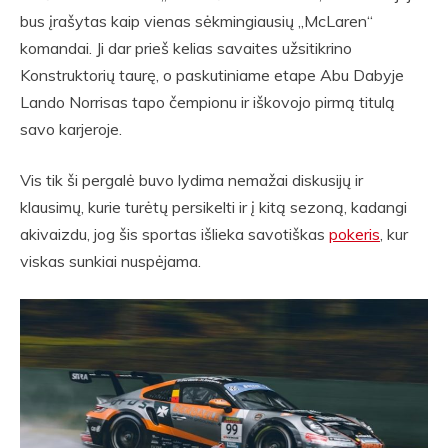
bus įrašytas kaip vienas sėkmingiausių „McLaren“
komandai. Ji dar prieš kelias savaites užsitikrino
Konstruktorių taurę, o paskutiniame etape Abu Dabyje
Lando Norrisas tapo čempionu ir iškovojo pirmą titulą
savo karjeroje.
Vis tik ši pergalė buvo lydima nemažai diskusijų ir
klausimų, kurie turėtų persikelti ir į kitą sezoną, kadangi
akivaizdu, jog šis sportas išlieka savotiškas
pokeris
, kur
viskas sunkiai nuspėjama.