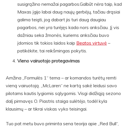
susigrąžino nemažai pagarbos.Galbūt nėra taip, kad
Maxas įgijo labai daug naujų gerbėjų, tačiau drąsiai
galima teigti, jog dabart jis turi daug daugiau
pagarbos, nei yra turėjęs kada nors anksčiau. Jį vis
dažniau seka žmonės, kuriems anksčiau buvo
įdomios tik tokios laidos kaip
Beatos virtuvė
–
patikėkite, tai reikšmingas pokytis.
Vieno vairuotojo protegavimas
Amžina „Formulės 1“ tema – ar komandos turėtų remti
vieną vairuotoją. „McLaren“ ne kartą sakė leidusi savo
pilotams kautis lygiomis sąlygomis. Visgi didžiąją sezono
dalį pirmavęs O. Piastris staiga sulėtėjo, todėl kyla
klausimų – ar tikrai viskas vyko teisingai.
Tuo pat metu buvo priminta sena teorija apie „Red Bull“,