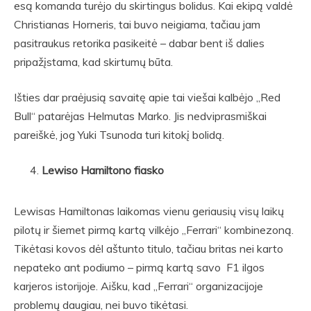
esą komanda turėjo du skirtingus bolidus. Kai ekipą valdė
Christianas Horneris, tai buvo neigiama, tačiau jam
pasitraukus retorika pasikeitė – dabar bent iš dalies
pripažįstama, kad skirtumų būta.
Išties dar praėjusią savaitę apie tai viešai kalbėjo „Red
Bull“ patarėjas Helmutas Marko. Jis nedviprasmiškai
pareiškė, jog Yuki Tsunoda turi kitokį bolidą.
Lewiso Hamiltono fiasko
Lewisas Hamiltonas laikomas vienu geriausių visų laikų
pilotų ir šiemet pirmą kartą vilkėjo „Ferrari“ kombinezoną.
Tikėtasi kovos dėl aštunto titulo, tačiau britas nei karto
nepateko ant podiumo – pirmą kartą savo F1 ilgos
karjeros istorijoje. Aišku, kad „Ferrari“ organizacijoje
problemų daugiau, nei buvo tikėtasi.