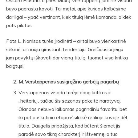
Oscaro Piastrio, o prieš Maxą Verstappeną jam ne visada
buvo paprasta kovoti. Tai metai, apie kuriuos kalbėsime
dar ilgai – ypač vertinant, kiek titulą lėmė komanda, o kiek
pats pilotas.
Pats L. Norrisas turės įrodinėti – ar tai buvo vienkartinė
sėkmė, ar nauja gimstanti tendencija. Greičiausiai jeigu
jam pavyktų iškovoti dar vieną titulą, tuomet visa kritika
baigtųsi.
M. Verstappenas susigrąžino gerbėjų pagarbą
Verstappenas visada turėjo daug kritikos ir
„heiterių“, tačiau šis sezonas pakeitė naratyvą.
Olandas nebuvo laikomas pagrindiniu favoritu, bet
iki pat paskutinio etapo išsilaikė realioje kovoje dėl
titulo. Daugelis pripažįsta, kad būtent šiemet jis
parodė savo tikrą charakterį ir ištvermę, o tuo