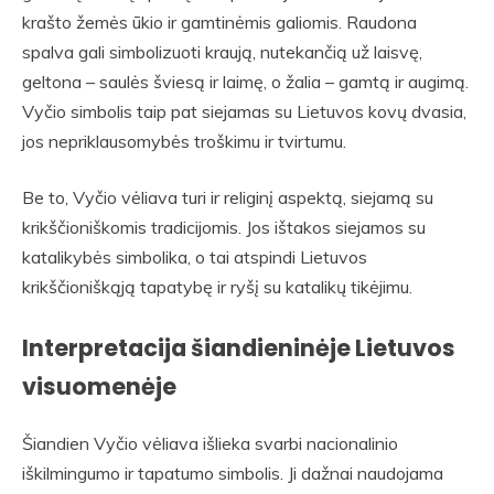
krašto žemės ūkio ir gamtinėmis galiomis. Raudona
spalva gali simbolizuoti kraują, nutekančią už laisvę,
geltona – saulės šviesą ir laimę, o žalia – gamtą ir augimą.
Vyčio simbolis taip pat siejamas su Lietuvos kovų dvasia,
jos nepriklausomybės troškimu ir tvirtumu.
Be to, Vyčio vėliava turi ir religinį aspektą, siejamą su
krikščioniškomis tradicijomis. Jos ištakos siejamos su
katalikybės simbolika, o tai atspindi Lietuvos
krikščioniškąją tapatybę ir ryšį su katalikų tikėjimu.
Interpretacija šiandieninėje Lietuvos
visuomenėje
Šiandien Vyčio vėliava išlieka svarbi nacionalinio
iškilmingumo ir tapatumo simbolis. Ji dažnai naudojama