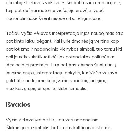
oficialioje Lietuvos valstybės simbolikos ir ceremonijose,
taip pat dažnai matoma viešojoje erdvėje, ypač
nacionaliniuose šventiniuose arba renginiuose.
Tačiau Vyčio vėliavos interpretacija ir jos naudojimas taip
pat kinta laikui bėgant. Kai kurie žmonės ją vertina kaip
patriotizmo ir nacionalinio vienybės simbolį, tuo tarpu kiti
gali jaustis sukritikuoti dėl jos potencialios politinės ar
ideologinės prasmės. Taip pat pastebimas šiuolaikinių
jaunimo grupių interpretacijų pokytis, kur Vyčio vėliava
gali būti naudojama kaip įvairių socialinių judėjimų,
muzikos grupių ar sporto klubų simbolis.
Išvados
Vyčio vėliava yra ne tik Lietuvos nacionalinio
iškilmingumo simbolis, bet ir gilus kultūrinis ir istorinis