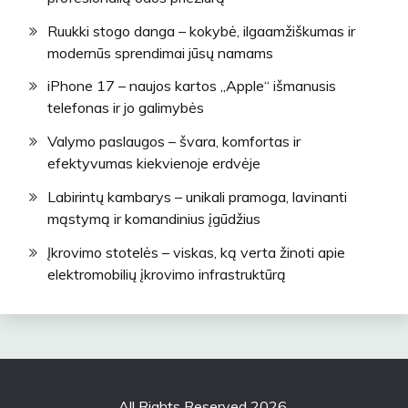
Ruukki stogo danga – kokybė, ilgaamžiškumas ir
modernūs sprendimai jūsų namams
iPhone 17 – naujos kartos „Apple“ išmanusis
telefonas ir jo galimybės
Valymo paslaugos – švara, komfortas ir
efektyvumas kiekvienoje erdvėje
Labirintų kambarys – unikali pramoga, lavinanti
mąstymą ir komandinius įgūdžius
Įkrovimo stotelės – viskas, ką verta žinoti apie
elektromobilių įkrovimo infrastruktūrą
All Rights Reserved 2026.