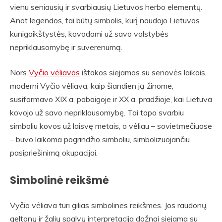
vienu seniausių ir svarbiausių Lietuvos herbo elementų.
Anot legendos, tai būtų simbolis, kurį naudojo Lietuvos
kunigaikštystės, kovodami už savo valstybės
nepriklausomybę ir suverenumą.
Nors
Vyčio vėliavos
ištakos siejamos su senovės laikais,
moderni Vyčio vėliava, kaip šiandien ją žinome,
susiformavo XIX a. pabaigoje ir XX a. pradžioje, kai Lietuva
kovojo už savo nepriklausomybę. Tai tapo svarbiu
simboliu kovos už laisvę metais, o vėliau – sovietmečiuose
– buvo laikoma pogrindžio simboliu, simbolizuojančiu
pasipriešinimą okupacijai.
Simbolinė reikšmė
Vyčio vėliava turi gilias simbolines reikšmes. Jos raudonų,
geltonų ir žalių spalvų interpretacija dažnai siejama su