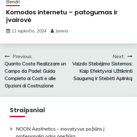
Bendri
Komodos internetu – patogumas ir
įvairovė
11 lapkričio, 2024
Janina
Navigacija
Previous:
Next:
Quanto Costa Realizzare un
Vaizdo Stebėjimo Sistemos:
tarp
Campo da Padel: Guida
Kaip Efektyviai Užtikrinti
įrašų
Completa ai Costi e alle
Saugumą ir Stebėti Aplinką
Opzioni di Costruzione
Straipsniai
NOON Aesthetics – inovatyvus požiūris į
profesionalią odos priežiūrą