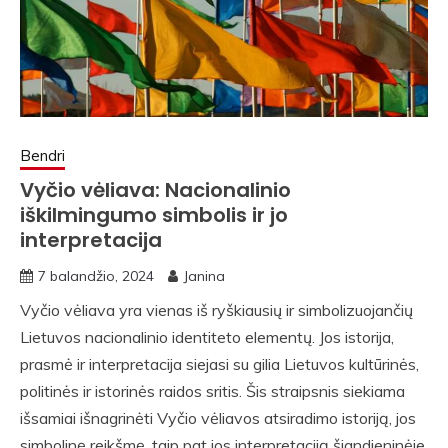
Bendri
Vyčio vėliava: Nacionalinio
iškilmingumo simbolis ir jo
interpretacija
7 balandžio, 2024
Janina
Vyčio vėliava yra vienas iš ryškiausių ir simbolizuojančių
Lietuvos nacionalinio identiteto elementų. Jos istorija,
prasmė ir interpretacija siejasi su gilia Lietuvos kultūrinės,
politinės ir istorinės raidos sritis. Šis straipsnis siekiama
išsamiai išnagrinėti Vyčio vėliavos atsiradimo istoriją, jos
simbolinę reikšmę, taip pat jos interpretaciją šiandieninėje